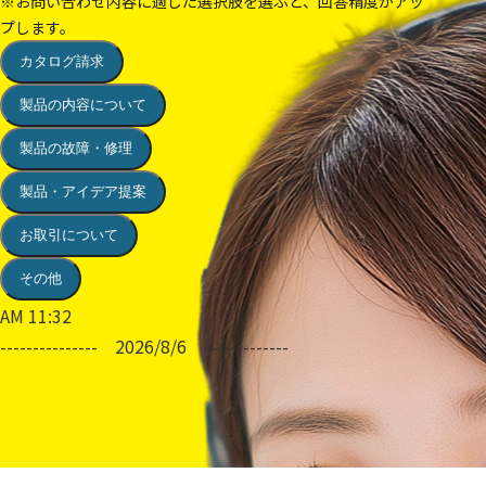
※お問い合わせ内容に適した選択肢を選ぶと、回答精度がアッ
プします。
カタログ請求
製品の内容について
製品の故障・修理
製品・アイデア提案
お取引について
その他
AM 11:32
---------------
2026/8/6
-------------
JEFCOMチャットボットAI