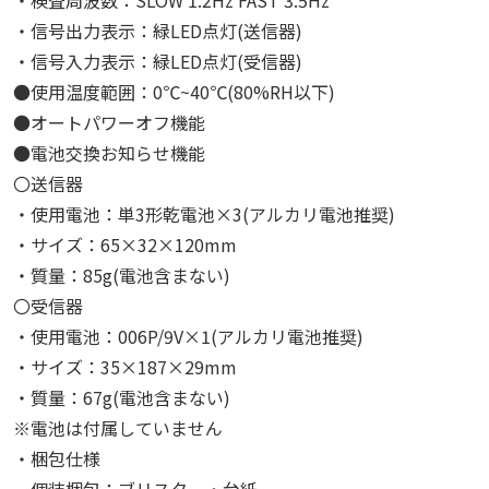
・信号出力表示：緑LED点灯(送信器)
・信号入力表示：緑LED点灯(受信器)
●使用温度範囲：0℃~40℃(80%RH以下)
●オートパワーオフ機能
●電池交換お知らせ機能
〇送信器
・使用電池：単3形乾電池×3(アルカリ電池推奨)
・サイズ：65×32×120mm
・質量：85g(電池含まない)
〇受信器
・使用電池：006P/9V×1(アルカリ電池推奨)
・サイズ：35×187×29mm
・質量：67g(電池含まない)
※電池は付属していません
・梱包仕様
個装梱包：ブリスター・台紙