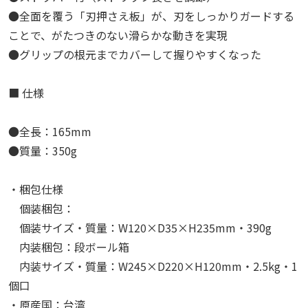
●全面を覆う「刃押さえ板」が、刃をしっかりガードする
ことで、がたつきのない滑らかな動きを実現
●グリップの根元までカバーして握りやすくなった
■ 仕様
●全長：165mm
●質量：350g
・梱包仕様
個装梱包：
個装サイズ・質量：W120×D35×H235mm・390g
内装梱包：段ボール箱
内装サイズ・質量：W245×D220×H120mm・2.5kg・1
個口
・原産国：台湾