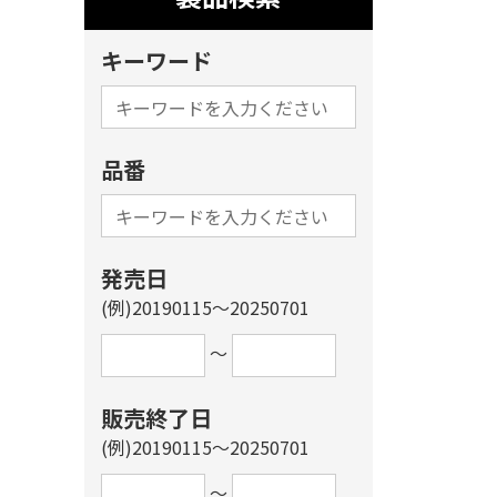
キーワード
品番
発売日
(例)20190115～20250701
～
販売終了日
(例)20190115～20250701
～