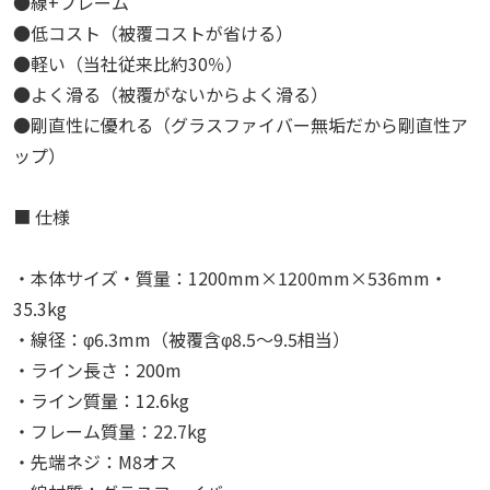
●線+フレーム
●低コスト（被覆コストが省ける）
●軽い（当社従来比約30％）
●よく滑る（被覆がないからよく滑る）
●剛直性に優れる（グラスファイバー無垢だから剛直性ア
ップ）
■ 仕様
・本体サイズ・質量：1200mm×1200mm×536mm・
35.3kg
・線径：φ6.3mm（被覆含φ8.5～9.5相当）
・ライン長さ：200m
・ライン質量：12.6kg
・フレーム質量：22.7kg
・先端ネジ：M8オス