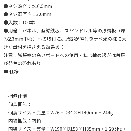
●ネジ頭径：φ10.5mm
●ネジ頭厚さ：3.0mm
●入数：100本
●用途：パネル、亜鉛鉄板、スパンドレル等の厚鋼板（厚
み2.3mm中心）への取付に。頭部が座付きナベ頭の様に大
きく母材を押さえる効果あり。
注意：膨張率の高いボードへの使用・ねじ締め過ぎは首飛
び発生の恐れあり
■ 仕様
・梱包仕様
個装梱包：
個装サイズ・質量：W76×D34×H140mm・244g
内装梱包：内箱
内装サイズ・質量：W190×D153×H85mm・1.295kg・