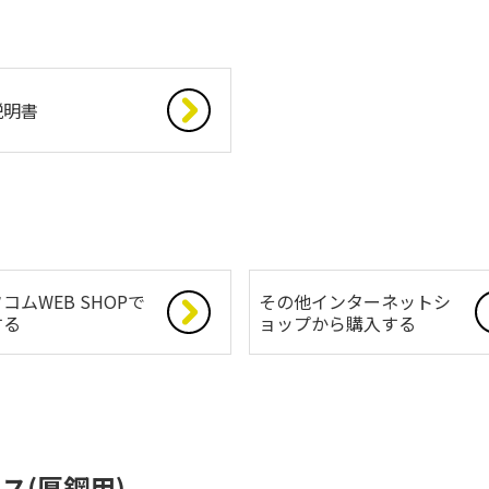
説明書
コムWEB SHOPで
その他インターネットシ
する
ョップから購入する
ス(厚鋼用)