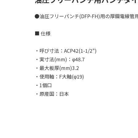
●油圧フリーパンチ(DFP-FH)用の厚鋼電線
■ 仕様
・呼び寸法：ACP42(1-1/2")
・実寸法(mm)：φ48.7
・最大板厚(mm)3.2
・使用軸：F大軸(φ19)
・1個口
・原産国：日本