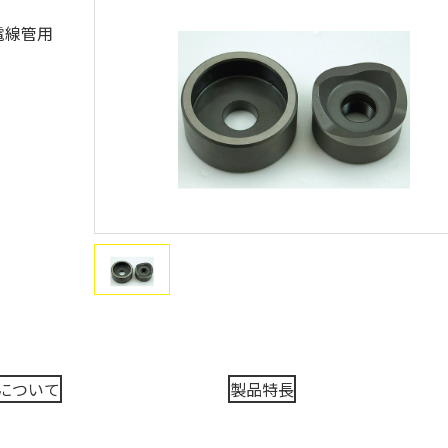
電線管用
について
製品特長