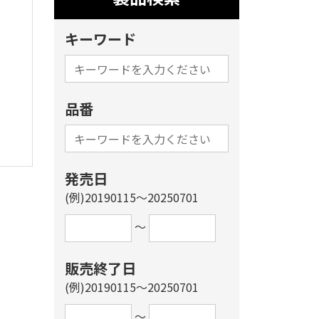
キーワード
品番
発売日
(例)20190115～20250701
～
販売終了日
(例)20190115～20250701
～