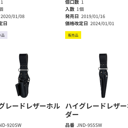
1
個口数
1
個
入数
1個
2020/01/08
発売日
2019/01/16
定日
価格改定日
2024/01/01
り品
販売品
グレードレザーホル
ハイグレードレザー
ダー
ND-920SW
品番
JND-955SW