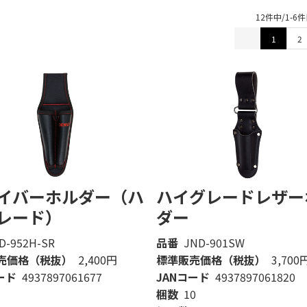
12件中/1-6
1
2
イバーホルダー（ハ
ハイグレードレザー
レード）
ダー
D-952H-SR
品番
JND-901SW
売価格（税抜）
2,400円
標準販売価格（税抜）
3,700
ード
4937897061677
JANコード
4937897061820
梱数
10