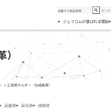
ジェフコムが選ばれる理由
企業情
会社概
革）
電材取
ー
工具用ホルダー（合成皮革）
品番順
品名順
価格順