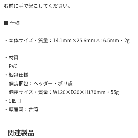
む前に手で起こしてください。
■ 仕様
・本体サイズ・質量：14.1mm×25.6mm×16.5mm・2g
・材質
PVC
・梱包仕様
個装梱包：ヘッダー・ポリ袋
個装サイズ・質量：W120×D30×H170mm・55g
・1個口
・原産国：台湾
関連製品