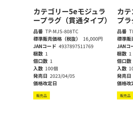
カテゴリー5eモジュラ
カテ
ープラグ（貫通タイプ）
プラ
品番
TP-MJS-808TC
品番
T
標準販売価格（税抜）
16,000円
標準販
JANコード
4937897511769
JANコ
梱数
1
梱数
1
個口数
1
個口数
入数
100個
入数
1
発売日
2023/04/05
発売日
価格改定日
価格改
販売品
販売品