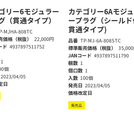
ゴリー6モジュラー
カテゴリー6Aモジ
グ（貫通タイプ）
ープラグ（シールド
貫通タイプ)
P-MJHA-808TC
売価格（税抜）
22,000円
品番
TP-MJ-6A-808STC
ード
4937897511752
標準販売価格（税抜）
35,00
JANコード
4937897511790
1
梱数
1
00個
個口数
1
2023/04/05
入数
100個
定日
発売日
2023/04/05
価格改定日
販売品