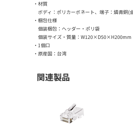
・材質
ボディ：ポリカーボネート、端子：燐青銅(金
・梱包仕様
個装梱包：ヘッダー・ポリ袋
個装サイズ・質量：W120×D50×H200mm・
・1個口
・原産国：台湾
関連製品