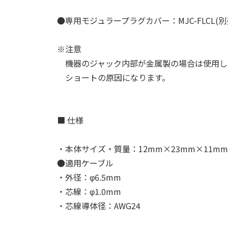
●専用モジュラープラグカバー：MJC-FLCL(別
※注意
機器のジャック内部が金属製の場合は使用し
ショートの原因になります。
■ 仕様
・本体サイズ・質量：12mm×23mm×11mm・
●適用ケーブル
・外径：φ6.5mm
・芯線：φ1.0mm
・芯線導体径：AWG24