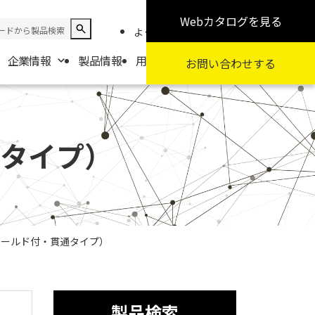
Webカタログ
を見る
よくある質問
お知らせ
採用情報
企業情報
製品情報
用途から探す
カテゴリから探す
お問い合わせ
する
報
要
通タイプ）
扱商社一覧
シールド付・貫通タイプ）
製品検索