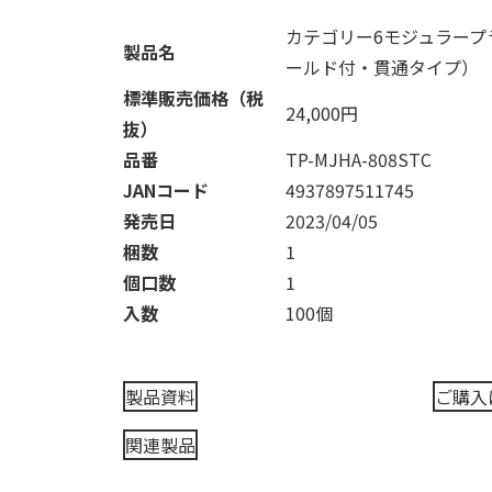
カテゴリー6モジュラープ
製品名
ールド付・貫通タイプ）
標準販売価格（税
24,000円
抜）
品番
TP-MJHA-808STC
JANコード
4937897511745
発売日
2023/04/05
梱数
1
個口数
1
入数
100個
製品資料
ご購入
関連製品