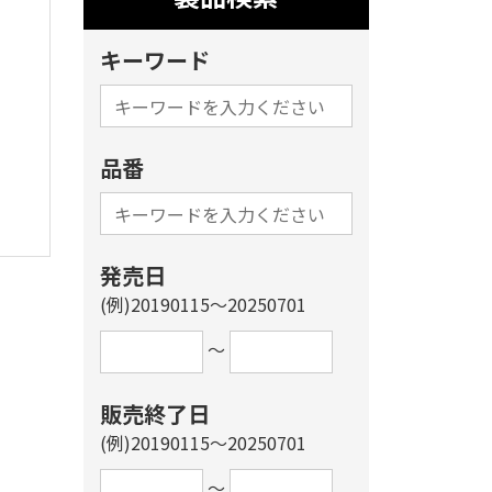
キーワード
品番
発売日
(例)20190115～20250701
～
販売終了日
(例)20190115～20250701
～