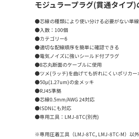
モジュラープラグ(貫通タイプ)の
●芯線の種類により使い分ける必要がない単線
●入数：100個
●カテゴリー6
●適切な配線順序を簡単に確認できる
●電気ノイズに強いシールド付プラグ
●8芯丸断面のケーブルに使用
●ツメ(ラッチ)を曲げても折れにくいポリカー
●50μ(1.27um)の金メッキ
●RJ45準拠
●芯線0.5mm/AWG 24対応
●ISDNにも対応
●専用工具：LMJ-8TC(別売)
※専用圧着工具（LMJ-8TC, LMJ-8TC