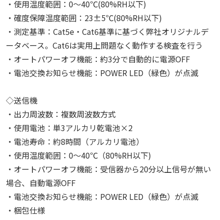
・使用温度範囲：0～40℃(80%RH以下)
・確度保障温度範囲：23±5℃(80%RH以下)
・測定基準：Cat5e・Cat6基準に基づく弊社オリジナルデ
ータベース。Cat6は実用上問題なく動作する検査を行う
・オートパワーオフ機能：約3分で自動的に電源OFF
・電池交換お知らせ機能：POWER LED（緑色）が点滅
◇送信機
・出力周波数：複数周波数方式
・使用電池：単3アルカリ乾電池×2
・電池寿命：約8時間（アルカリ電池）
・使用温度範囲：0～40℃（80%RH以下)
・オートパワーオフ機能：受信器から20分以上信号が無い
場合、自動電源OFF
・電池交換お知らせ機能：POWER LED（緑色）が点滅
・梱包仕様