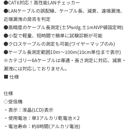
●CAT6対応！高性能LANチェッカー
●LANケーブルの誤配線、ケーブル長、減衰、遠端漏洩、
近端漏洩の良否を判定
●高精度のケーブル長測定(±5%rdg.±1mNVP値設定時)
●小型で軽量、短時間で簡単に試験診断が可能
●クロスケーブルの測定も可能(ワイヤーマップのみ)
●ケーブル長測定範囲10m～100m(10cm単位まで表示)
※カテゴリー6Aケーブルは導通・長さ測定に対応、減衰・
漏洩には対応しておりません。
■ 仕様
仕様
◇受信機
・表示：液晶(LCD)表示
・使用電池：単3アルカリ乾電池×2
・電池寿命：約8時間(アルカリ電池)