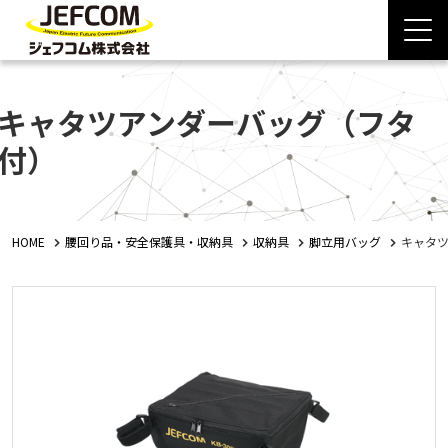
キャタツアンダーバッグ（フタ
付）
HOME
腰回り品・安全保護具・収納具
収納具
脚立用バッグ
キャタ