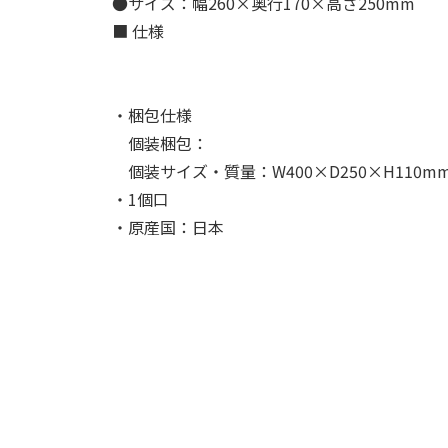
●サイズ：幅260×奥行170×高さ250mm
■ 仕様
・梱包仕様
個装梱包：
個装サイズ・質量：W400×D250×H110mm
・1個口
・原産国：日本