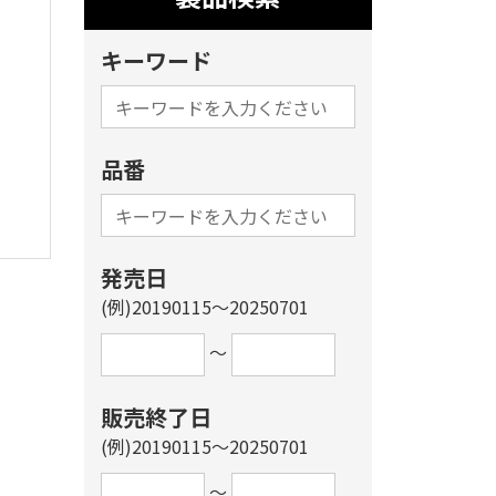
キーワード
品番
発売日
(例)20190115～20250701
～
販売終了日
(例)20190115～20250701
～