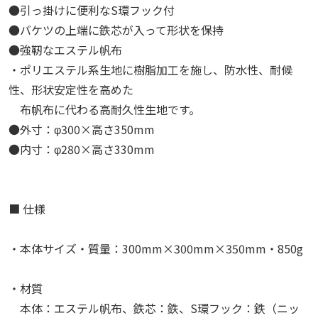
●引っ掛けに便利なS環フック付
●バケツの上端に鉄芯が入って形状を保持
●強靭なエステル帆布
・ポリエステル系生地に樹脂加工を施し、防水性、耐候
性、形状安定性を高めた
布帆布に代わる高耐久性生地です。
●外寸：φ300×高さ350mm
●内寸：φ280×高さ330mm
■ 仕様
・本体サイズ・質量：300mm×300mm×350mm・850g
・材質
本体：エステル帆布、鉄芯：鉄、S環フック：鉄（ニッ