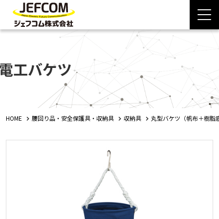
電工バケツ
HOME
腰回り品・安全保護具・収納具
収納具
丸型バケツ（帆布＋樹脂