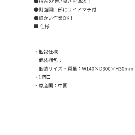
●指先の使い易さを追求！
●側面開口部にサイドマチ付
●細かい作業OK！
■ 仕様
・梱包仕様
個装梱包：
個装サイズ・質量：W140×D300×H30mm・
・1個口
・原産国：中国