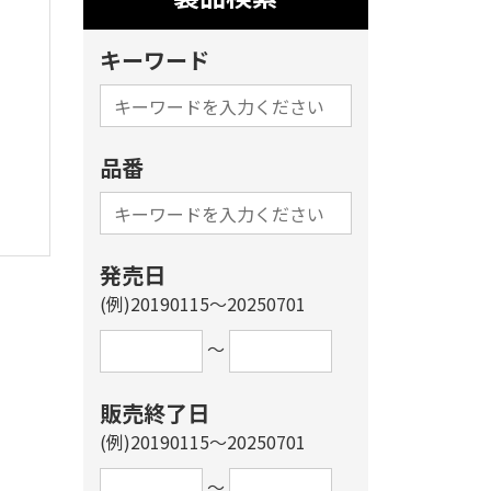
キーワード
品番
発売日
(例)20190115～20250701
～
販売終了日
(例)20190115～20250701
～