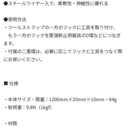
●スチールワイヤー入で、柔軟性・伸縮性に優れる
●使用方法
・ツールストラップの一方のフックに工具を取り付け、
もう一方のフックを墜落制止用器具のD環などにつなぎ
ます。
・付属の二重環は、必要に応じてフックと工具をつなぐ際
にお使いください。
■ 仕様
・本体サイズ・質量：1200mm×20mm×10mm・64g
・耐荷重：9.8N（1kgf）
・材質