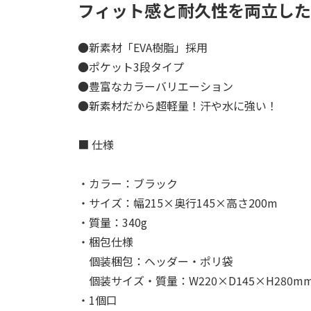
フィット感と耐久性を両立した
●新素材「EVA樹脂」採用
●ポケット3段タイプ
●豊富なカラーバリエーション
●新素材だから超軽量！汗や水に強い！
■ 仕様
・カラー：ブラック
・サイズ：幅215×奥行145×高さ200m
・質量：340g
・梱包仕様
個装梱包：ヘッダー・ポリ袋
個装サイズ・質量：W220×D145×H280mm
・1個口