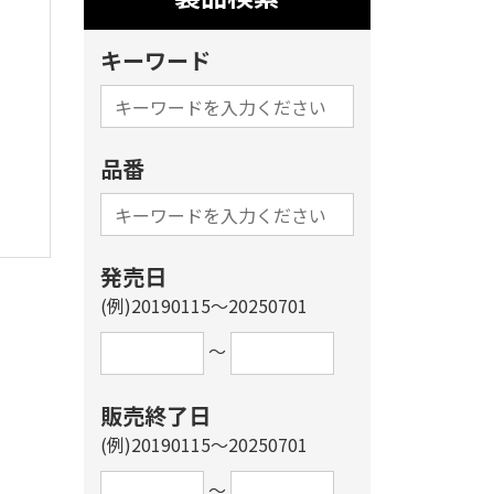
キーワード
品番
発売日
(例)20190115～20250701
～
販売終了日
(例)20190115～20250701
～