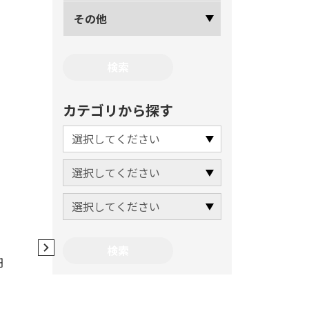
その他
カテゴリから探す
ソフトプラポーチ
ソフトプ
品番
DPP-864M-YL
品番
DPP-86
円
標準販売価格（税抜）
4,400円
標準販売価格
JANコード
4937897062414
JANコード
49
梱数
1
梱数
1