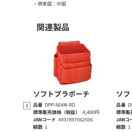
・原産国：中国
関連製品
チ
ソフトプラポーチ
ソフ
品番
DPP-864M-RD
品番
D
4,400円
標準販売価格（税抜）
4,400円
標準販
2414
JANコード
4937897062506
JANコ
梱数
1
梱数
1