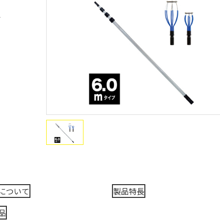
ト
について
製品特長
品