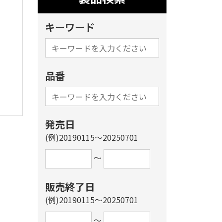
キーワード
品番
発売日
(例)20190115～20250701
～
販売終了日
(例)20190115～20250701
～