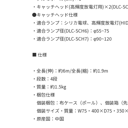
・キャッチヘッド(高輝度放電灯用)×2(DLC-SCH6
●キャッチヘッド仕様
・適合ランプ：シリカ電球、高輝度放電灯(HI
・適合ランプ径(DLC-SCH6)：φ55~75
・適合ランプ径(DLC-SCH7)：φ90~120
■ 仕様
・全長(伸)：約6m/全長(縮)：約1.9m
・段数：4段
・質量：約1.5kg
・梱包仕様
個装梱包：布ケース（ポール）、個装箱（先
個装サイズ・質量：W75・400×D75・350×
・原産国：中国