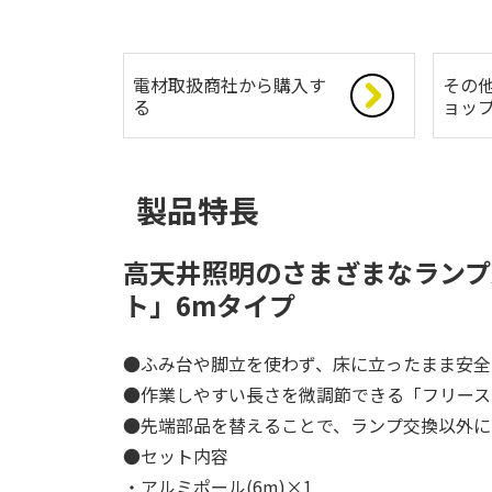
電材取扱商社から購入す
その
る
ョッ
製品特長
高天井照明のさまざまなランプ
ト」6mタイプ
●ふみ台や脚立を使わず、床に立ったまま安全
●作業しやすい長さを微調節できる「フリース
●先端部品を替えることで、ランプ交換以外に
●セット内容
・アルミポール(6m)×1