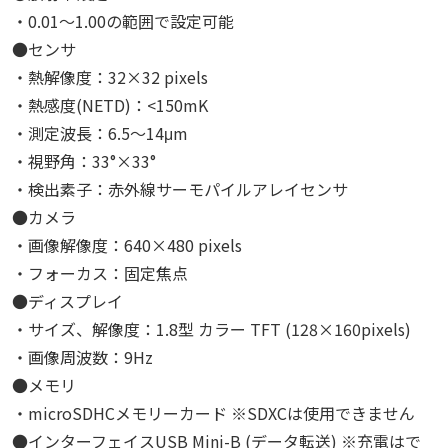
・0.01～1.00の範囲で設定可能
●センサ
・熱解像度：32×32 pixels
・熱感度(NETD)：<150mK
・測定波長：6.5～14μm
・視野角：33°×33°
・検出素子：赤外線サーモパイルアレイセンサ
●カメラ
・画像解像度：640×480 pixels
・フォーカス：固定焦点
●ディスプレイ
・サイズ、解像度：1.8型 カラー TFT (128×160pixels)
・画像周波数：9Hz
●メモリ
・microSDHCメモリーカード ※SDXCは使用できません
●インターフェイスUSB Mini-B (データ転送) ※充電はで