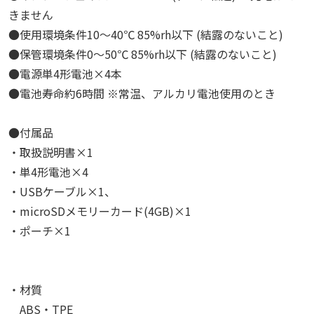
きません
●使用環境条件10～40℃ 85%rh以下 (結露のないこと)
●保管環境条件0～50℃ 85%rh以下 (結露のないこと)
●電源単4形電池×4本
●電池寿命約6時間 ※常温、アルカリ電池使用のとき
●付属品
・取扱説明書×1
・単4形電池×4
・USBケーブル×1、
・microSDメモリーカード(4GB)×1
・ポーチ×1
・材質
ABS・TPE