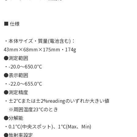
■ 仕様
・本体サイズ・質量(電池含む)：
43mm×68mm×175mm・174g
●測定範囲
・-20.0～650.0℃
●表示範囲
・-22.0～655.0℃
●測定精度
・±2℃または±2%readingのいずれか大きい値
※周囲温度23℃のとき
●分解能
・0.1℃(中央スポット)、1℃(Max、Min)
●放射率設定