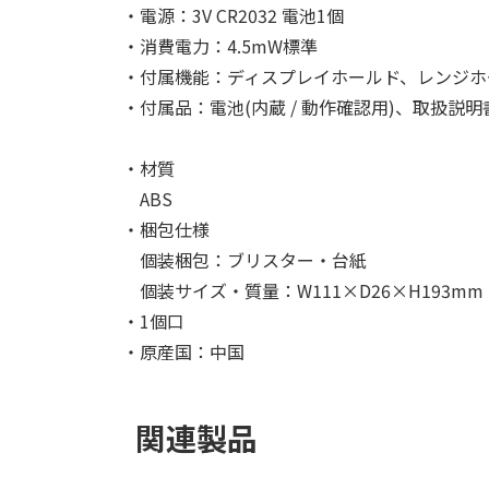
・電源：3V CR2032 電池1個
・消費電力：4.5mW標準
・付属機能：ディスプレイホールド、レンジホ
・付属品：電池(内蔵 / 動作確認用)、取扱説明
・材質
ABS
・梱包仕様
個装梱包：ブリスター・台紙
個装サイズ・質量：W111×D26×H193mm・
・1個口
・原産国：中国
関連製品