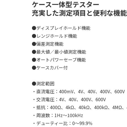
ケース一体型テスター
充実した測定項目と便利な機能
●ディスプレイホールド機能
●レンジホールド機能
●偏差測定機能
●最大値／最小値測定機能
●オートパワーセーブ機能
●ケースカバー付
●測定範囲
・直流電圧：400mV、4V、40V、400V、600V
・交流電圧：4V、40V、400V、600V
・抵抗：400Ω、4kΩ、40kΩ、400kΩ、4MΩ、
・周波数：1Hz～100kHz
・デューティー比：0～99.9％