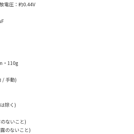
電圧：約0.44V
μF
・110g
/ 手動)
Vは除く)
露のないこと)
結露のないこと)