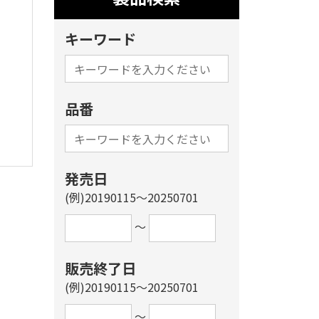
キーワード
品番
発売日
(例)20190115～20250701
～
販売終了日
(例)20190115～20250701
～