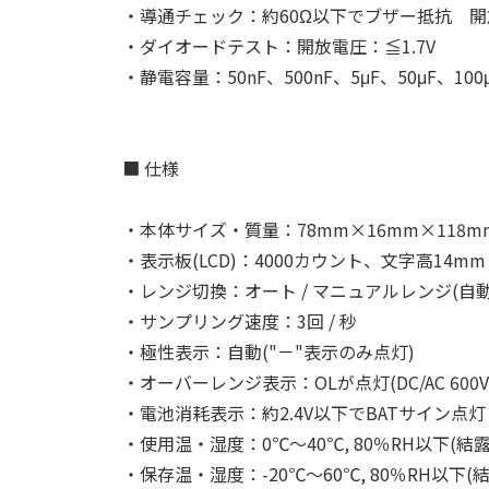
・導通チェック：約60Ω以下でブザー抵抗 開放
・ダイオードテスト：開放電圧：≦1.7V
・静電容量：50nF、500nF、5μF、50μF、100
■ 仕様
・本体サイズ・質量：78mm×16mm×118mm
・表示板(LCD)：4000カウント、文字高14mm
・レンジ切換：オート / マニュアルレンジ(自動 
・サンプリング速度：3回 / 秒
・極性表示：自動("－"表示のみ点灯)
・オーバーレンジ表示：OLが点灯(DC/AC 600
・電池消耗表示：約2.4V以下でBATサイン点灯
・使用温・湿度：0℃～40℃, 80％RH以下(結
・保存温・湿度：-20℃～60℃, 80％RH以下(