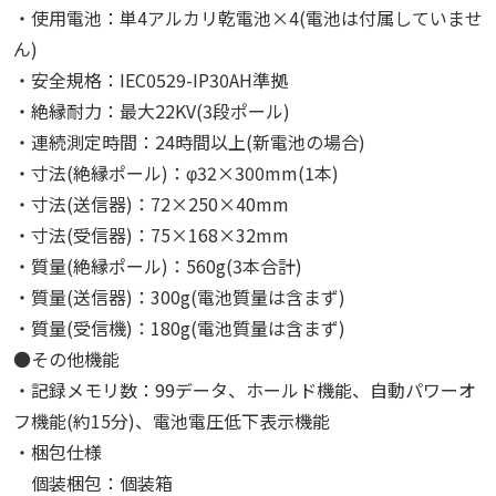
・使用電池：単4アルカリ乾電池×4(電池は付属していませ
ん)
・安全規格：IEC0529-IP30AH準拠
・絶縁耐力：最大22KV(3段ポール)
・連続測定時間：24時間以上(新電池の場合)
・寸法(絶縁ポール)：φ32×300mm(1本)
・寸法(送信器)：72×250×40mm
・寸法(受信器)：75×168×32mm
・質量(絶縁ポール)：560g(3本合計)
・質量(送信器)：300g(電池質量は含まず)
・質量(受信機)：180g(電池質量は含まず)
●その他機能
・記録メモリ数：99データ、ホールド機能、自動パワーオ
フ機能(約15分)、電池電圧低下表示機能
・梱包仕様
個装梱包：個装箱