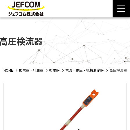
高圧検流器
HOME
検電器・計測器
検電器
電流・電圧・抵抗測定器
高圧検流器