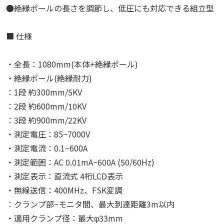
●絶縁ポールの長さを調節し、低圧にも対応できる組立型
■ 仕様
・全長：1080mm(本体+絶縁ポール)
・絶縁ポール(絶縁耐力)
：1段 約300mm/5KV
：2段 約600mm/10KV
：3段 約900mm/22KV
・測定電圧：85~7000V
・測定電流：0.1~600A
・測定範囲：AC 0.01mA~600A (50/60Hz)
・測定表示：直流式 4桁LCD表示
・無線送信：400MHz、FSK変調
：クランプ部~モニタ間、最大到達距離3m以内
・適用クランプ径：最大φ33mm