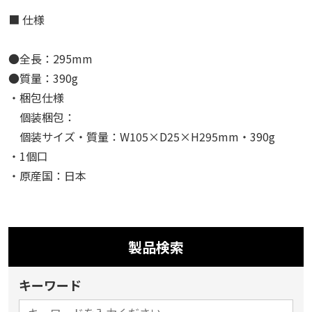
■ 仕様
●全長：295mm
●質量：390g
・梱包仕様
個装梱包：
個装サイズ・質量：W105×D25×H295mm・390g
・1個口
・原産国：日本
製品検索
キーワード