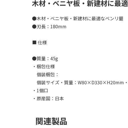
木材・ベニヤ板・新建材に最適
●木材・ベニヤ板・新建材に最適なベンリ鋸
●刃長：180mm
■ 仕様
●質量：45g
・梱包仕様
個装梱包：
個装サイズ・質量：W80×D330×H20mm・
・1個口
・原産国：日本
関連製品