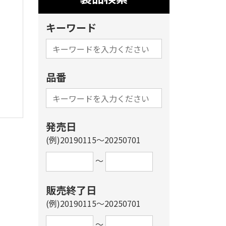
キーワード
品番
発売日
(例)20190115～20250701
～
販売終了日
(例)20190115～20250701
～