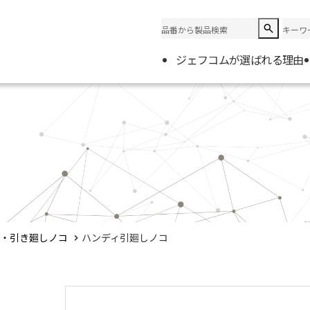
ジェフコムが選ばれる理由
企業情
会社概
電材取
・引き廻しノコ
ハンディ引廻しノコ