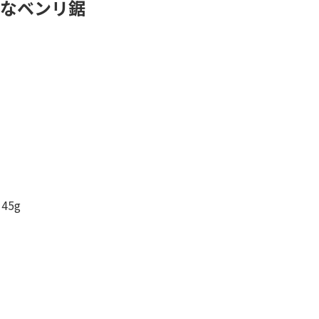
なベンリ鋸
45g