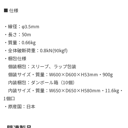
■ 仕様
・線径：φ3.5mm
・長さ：50m
・質量：0.66kg
・全体破断荷重：0.8kN(90kgf)
・梱包仕様
個装梱包：スリーブ、ラップ包装
個装サイズ・質量：W600×D600×H53mm・900g
内装梱包：ダンボール箱（10個）
内装サイズ・質量：W650×D650×H580mm・11.6kg・
1個口
・原産国：日本
関連製品