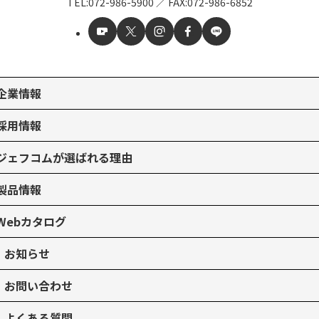
TEL:
072-986-5900
／
FAX:072-986-6852
企業情報
採用情報
ジェフコムが選ばれる理由
製品情報
Webカタログ
お知らせ
お問い合わせ
よくある質問