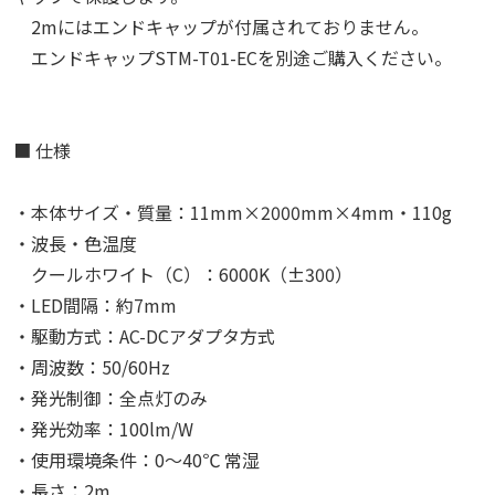
2mにはエンドキャップが付属されておりません。
エンドキャップSTM-T01-ECを別途ご購入ください。
■ 仕様
・本体サイズ・質量：11mm×2000mm×4mm・110g
・波長・色温度
クールホワイト（C）：6000K（±300）
・LED間隔：約7mm
・駆動方式：AC-DCアダプタ方式
・周波数：50/60Hz
・発光制御：全点灯のみ
・発光効率：100lm/W
・使用環境条件：0～40℃ 常湿
・長さ：2m