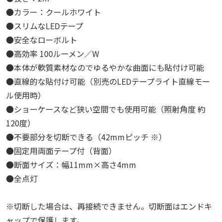
●カラー：クールホワイト
●スリムなLEDテープ
●安全なローボルト
●高効率 100ルーメン／W
●本体が軟質素材なのでゆるやかな曲面にも貼付け可能
●直線的な貼付け可能（別売のLEDテープライト直線モー
ル使用時）
●ショーケースなど狭い空間でも使用可能（照射角度 約
120度）
●不要部分を切断できる（42mmピッチ ※）
●固定用両面テープ付（背面）
●断面サイズ：幅11mm×高さ4mm
●全点灯
※切断した場合は、再接続できません。切断面はエンドキ
ャップで保護します。