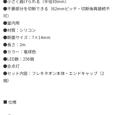
●小さく曲げられる（半径30mm）
●不要部分を切断できる（62mmピッチ・切断後再接続不
可）
●室内用
●材質：シリコン
●断面サイズ：7×14mm
●長さ：2m
●カラー：電球色
●LED数：256個
●全点灯
●セット内容：フレキネオン本体・エンドキャップ（2
個）
■ 仕様