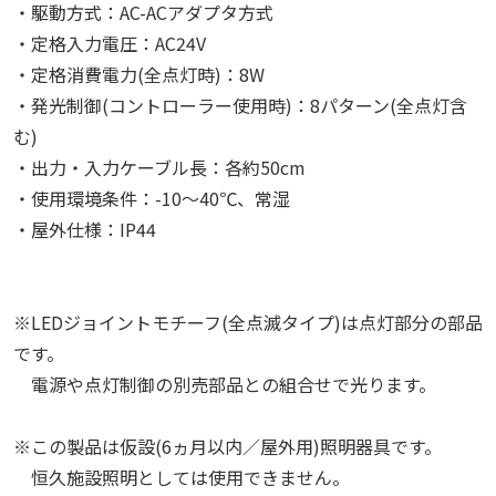
・駆動方式：AC-ACアダプタ方式
・定格入力電圧：AC24V
・定格消費電力(全点灯時)：8W
・発光制御(コントローラー使用時)：8パターン(全点灯含
む)
・出力・入力ケーブル長：各約50cm
・使用環境条件：-10～40℃、常湿
・屋外仕様：IP44
※LEDジョイントモチーフ(全点滅タイプ)は点灯部分の部品
です。
電源や点灯制御の別売部品との組合せで光ります。
※この製品は仮設(6ヵ月以内／屋外用)照明器具です。
恒久施設照明としては使用できません。