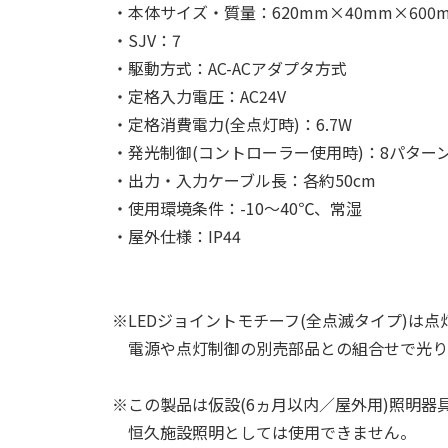
・本体サイズ・質量：620mm×40mm×600m
・SJV：7
・駆動方式：AC-ACアダプタ方式
・定格入力電圧：AC24V
・定格消費電力(全点灯時)：6.7W
・発光制御(コントローラー使用時)：8パターン
・出力・入力ケーブル長：各約50cm
・使用環境条件：-10～40℃、常湿
・屋外仕様：IP44
※LEDジョイントモチーフ(全点滅タイプ)は
電源や点灯制御の別売部品との組合せで光り
※この製品は仮設(6ヵ月以内／屋外用)照明器
恒久施設照明としては使用できません。