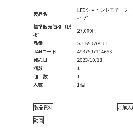
LEDジョイントモチーフ
製品名
イプ）
標準販売価格（税
27,000円
抜）
品番
SJ-B50WP-JT
JANコード
4937897114663
発売日
2023/10/18
梱数
1
個口数
1
入数
1個
製品資料
ご購入
動画