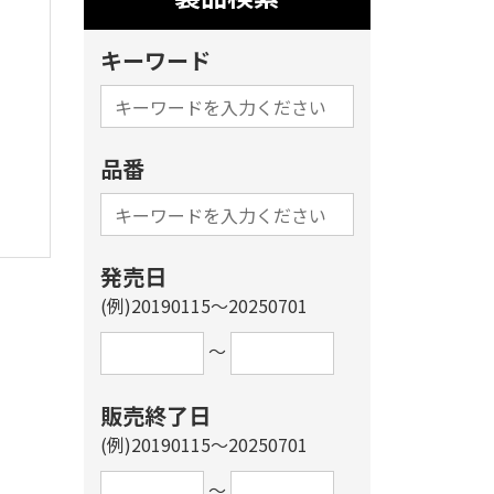
キーワード
品番
発売日
(例)20190115～20250701
～
販売終了日
(例)20190115～20250701
～