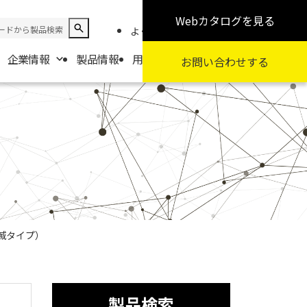
Webカタログ
を見る
よくある質問
お知らせ
採用情報
企業情報
製品情報
用途から探す
カテゴリから探す
お問い合わせ
する
報
要
扱商社一覧
滅タイプ）
製品検索