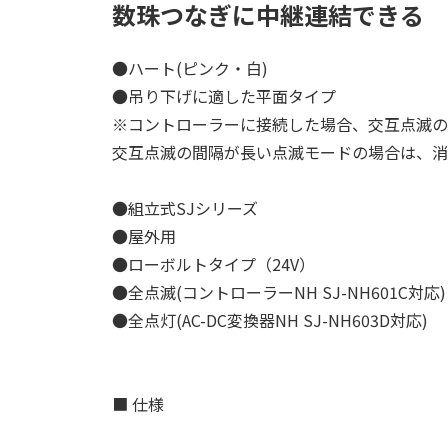
数珠つなぎに中継連結できる
●ハート(ピンク・白)
●吊り下げに適した平面タイプ
※コントローラーに接続した場合、交互点滅の
交互点滅の間隔が長い点滅モードの場合は、消
●組立式SJシリーズ
●屋外用
●ローボルトタイプ（24V）
●全点滅(コントローラーNH SJ-NH601C対応)
●全点灯(AC-DC変換器NH SJ-NH603D対応)
■ 仕様