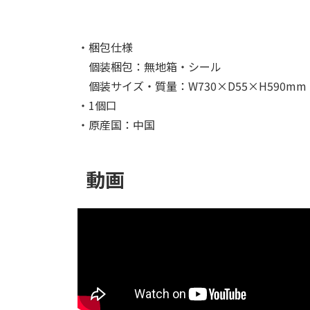
・梱包仕様
個装梱包：無地箱・シール
個装サイズ・質量：W730×D55×H590mm・2
・1個口
・原産国：中国
動画