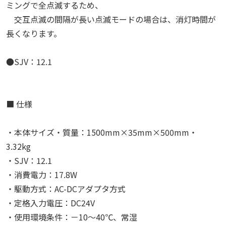
ミングで全点滅するため、
交互点滅の間隔が長い点滅モードの場合は、消灯時間が
長くなります。
●SJV：12.1
■ 仕様
・本体サイズ・質量：1500mm×35mm×500mm・
3.32kg
・SJV：12.1
・消費電力：17.8W
・駆動方式：AC-DCアダプタ方式
・定格入力電圧：DC24V
・使用環境条件：－10～40℃、常湿