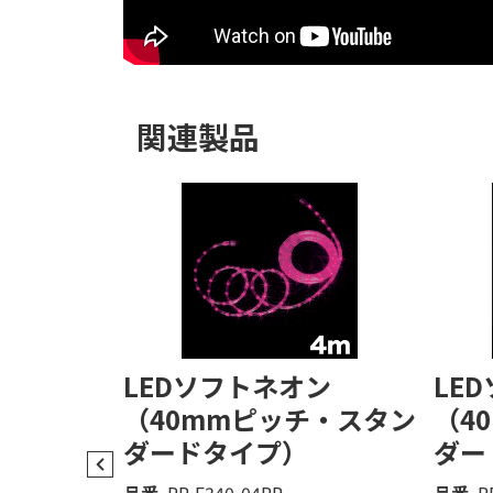
関連製品
ン
LEDソフトネオン
LE
チ・スタン
（40mmピッチ・スタン
（4
ダードタイプ）
ダー