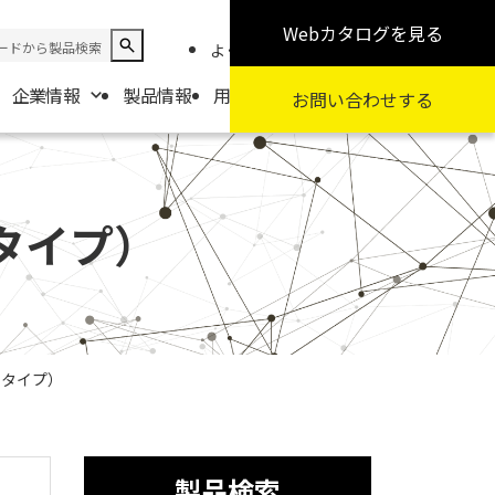
Webカタログ
を見る
よくある質問
お知らせ
採用情報
企業情報
製品情報
用途から探す
カテゴリから探す
お問い合わせ
する
報
要
タイプ）
扱商社一覧
ドタイプ）
製品検索