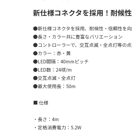
新仕様コネクタを採用！耐候性
●新仕様コネクタを採用、耐候性・信頼性を向
●長さ・カラー共に豊富なバリエーション
●コントローラーで、交互点滅・全点灯等の点
●カラー：赤・黄
●LED間隔：40mmピッチ
●LED数：24球/m
●交互点滅・全点灯
●最大使用長：50m
■ 仕様
・長さ：4m
・定格消費電力：5.2W