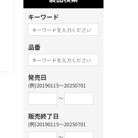
キーワード
品番
発売日
(例)20190115～20250701
～
販売終了日
(例)20190115～20250701
～