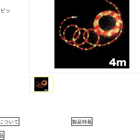
mピッ
）
について
製品特長
品