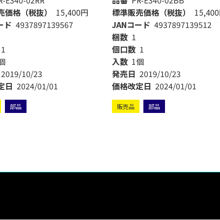
R-E340-02RR
品番
PR-E340-02BB
売価格（税抜）
15,400円
標準販売価格（税抜）
15,40
ード
4937897139567
JANコード
4937897139512
梱数
1
1
個口数
1
個
入数
1個
2019/10/23
発売日
2019/10/23
定日
2024/01/01
価格改定日
2024/01/01
部品
販売品
部品