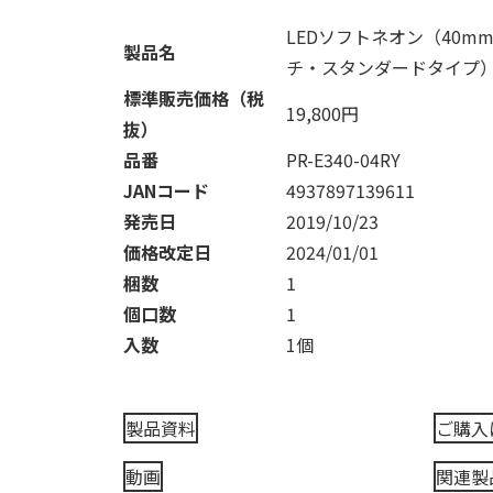
LEDソフトネオン（40m
製品名
チ・スタンダードタイプ
標準販売価格（税
19,800円
抜）
品番
PR-E340-04RY
JANコード
4937897139611
発売日
2019/10/23
価格改定日
2024/01/01
梱数
1
個口数
1
入数
1個
製品資料
ご購入
動画
関連製