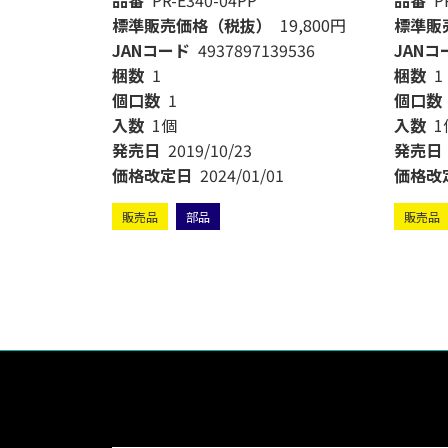
品番
PR-E340-04PP
品番
P
19,800円
標準販売価格（税抜）
19,800円
標準販
9581
JANコード
4937897139536
JANコ
梱数
1
梱数
1
個口数
1
個口数
入数
1個
入数
1
発売日
2019/10/23
発売日
1
価格改定日
2024/01/01
価格改
販売品
部品
販売品