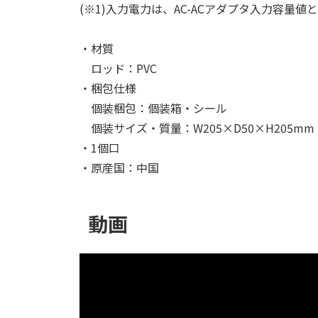
(※1)入力電力は、AC-ACアダプタ入力容量
・材質
ロッド：PVC
・梱包仕様
個装梱包：個装箱・シール
個装サイズ・質量：W205×D50×H205mm・
・1個口
・原産国：中国
動画