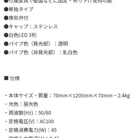
●付属金具で壁面などに固定・吊り下げ使用可能
●単独タイプ
●換気弁付
●キャップ：ステンレス
●白色LED 3列
●パイプ色（発光部）：透明
●パイプ色（非発光部）：乳白色
■ 仕様
・本体サイズ・質量：70mm×1205mm×70mm・2.4kg
・光色：昼光色
・周波数(Hz)：50/60
・定格電圧(V)：AC100
・定格消費電力(W)：45