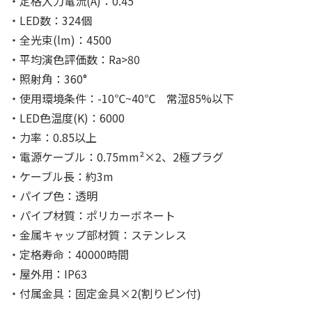
・定格入力電流(A)：0.45
・LED数：324個
・全光束(lm)：4500
・平均演色評価数：Ra>80
・照射角：360°
・使用環境条件：-10℃~40℃ 常湿85%以下
・LED色温度(K)：6000
・力率：0.85以上
・電源ケーブル：0.75mm²×2、2極プラグ
・ケーブル長：約3m
・パイプ色：透明
・パイプ材質：ポリカーボネート
・金属キャップ部材質：ステンレス
・定格寿命：40000時間
・屋外用：IP63
・付属金具：固定金具×2(割りピン付)