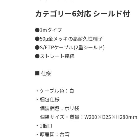
カテゴリー6対応 シールド付
●3mタイプ
●50μ金メッキの高耐久性端子
●S/FTPケーブル(2重シールド)
●ストレート接続
■ 仕様
・ケーブル色：白
・梱包仕様
個装梱包：ポリ袋
個装サイズ・質量：W200×D25×H280mm・
・1個口
・原産国：台湾