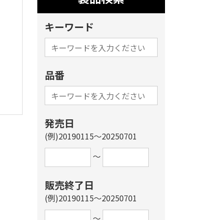
キーワード
品番
発売日
(例)20190115～20250701
～
販売終了日
(例)20190115～20250701
～