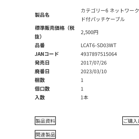
カテゴリー6 ネットワー
製品名
ド付パッチケーブル
標準販売価格（税
2,500円
抜）
品番
LCAT6-SD03WT
JANコード
4937897515064
発売日
2017/07/26
廃番日
2023/03/10
梱数
1
個口数
1
入数
1本
製品資料
ご購入
関連製品