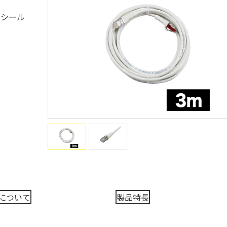
クシール
について
製品特長