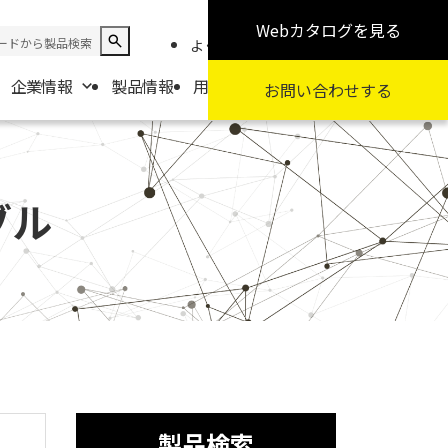
Webカタログ
を見る
よくある質問
お知らせ
採用情報
企業情報
製品情報
用途から探す
カテゴリから探す
お問い合わせ
する
報
要
ブル
扱商社一覧
製品検索