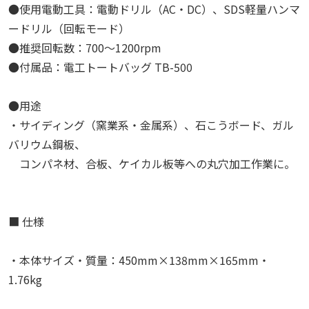
●使用電動工具：電動ドリル（AC・DC）、SDS軽量ハンマ
ードリル（回転モード）
●推奨回転数：700～1200rpm
●付属品：電工トートバッグ TB-500
●用途
・サイディング（窯業系・金属系）、石こうボード、ガル
バリウム鋼板、
コンパネ材、合板、ケイカル板等への丸穴加工作業に。
■ 仕様
・本体サイズ・質量：450mm×138mm×165mm・
1.76kg