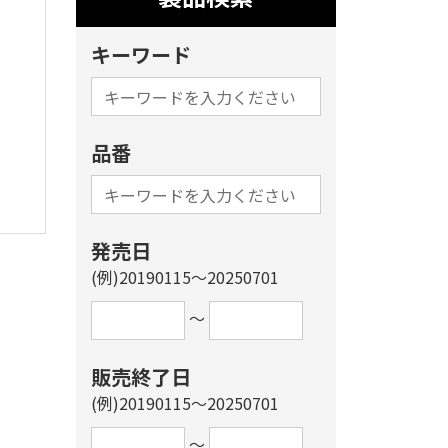
キーワード
品番
発売日
(例)20190115～20250701
～
販売終了日
(例)20190115～20250701
～