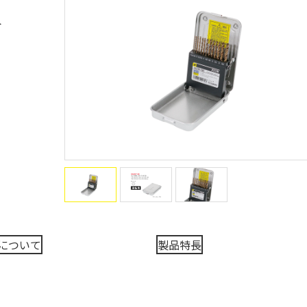
ト
について
製品特長