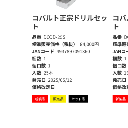
コバルト正宗ドリルセッ
コバ
ト
ト
品番
DCOD-25S
品番
D
標準販売価格（税抜）
84,000円
標準販
JANコード
4937897091360
JANコ
梱数
1
梱数
1
個口数
1
個口数
入数
25本
入数
1
発売日
2025/05/12
発売日
価格改定日
価格改
新製品
販売品
セット品
新製品