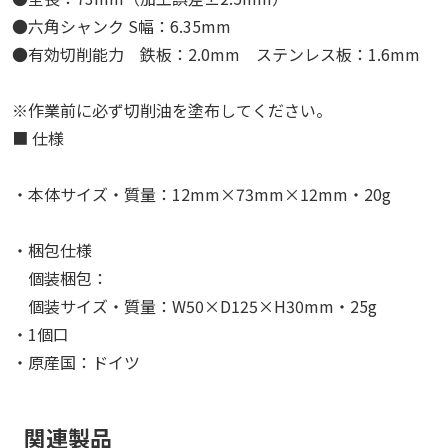
●六角シャンク S幅：6.35mm
●有効切削能力 鉄板：2.0mm ステンレス板：1.6mm
※作業前に必ず切削油を塗布してください。
■ 仕様
・本体サイズ・質量：12mm×73mm×12mm・20g
・梱包仕様
個装梱包：
個装サイズ・質量：W50×D125×H30mm・25g
・1個口
・原産国：ドイツ
関連製品