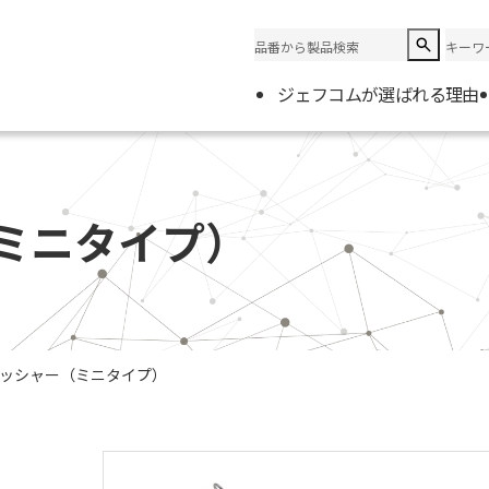
ジェフコムが選ばれる理由
企業情
会社概
ミニタイプ）
電材取
ッシャー（ミニタイプ）