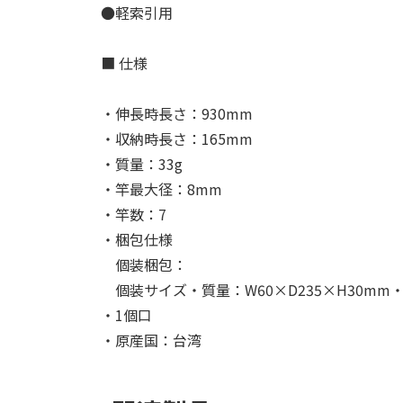
●軽索引用
■ 仕様
・伸長時長さ：930mm
・収納時長さ：165mm
・質量：33g
・竿最大径：8mm
・竿数：7
・梱包仕様
個装梱包：
個装サイズ・質量：W60×D235×H30mm・
・1個口
・原産国：台湾