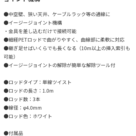
●中空壁、狭い天井、ケーブルラック等の通線に
●イージージョイント機構
・金具を差し込むだけで接続可能
●細経PETロッドで曲がりやすく、曲線部に柔軟に対応
●継ぎ足せばいくらでも長くなる（10m以上の挿入索引も
可能）
●イージージョイントの解除が簡単な解除ツール付
●ロッドタイプ：単線ツイスト
●ロッドの長さ：1.0m
●ロッド数：3本
●線径：φ4.0mm
●ロッド色：ホワイト
●付属品