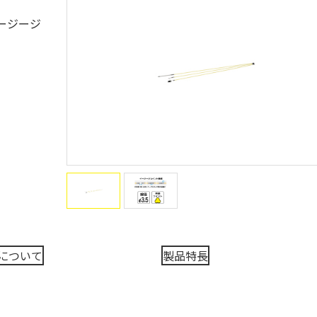
ージージ
について
製品特長