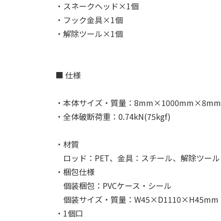
・スネークヘッド×1個
・フック金具×1個
・解除ツール×1個
■ 仕様
・本体サイズ・質量：8mm×1000mm×8mm・
・全体破断荷重：0.74kN(75kgf)
・材質
ロッド：PET、金具：スチール、解除ツール
・梱包仕様
個装梱包：PVCケース・シール
個装サイズ・質量：W45×D1110×H45mm・
・1個口