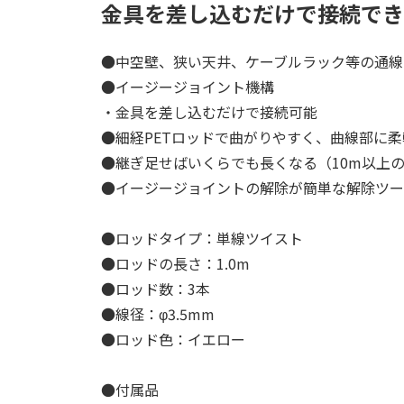
金具を差し込むだけで接続でき
●中空壁、狭い天井、ケーブルラック等の通線
●イージージョイント機構
・金具を差し込むだけで接続可能
●細経PETロッドで曲がりやすく、曲線部に
●継ぎ足せばいくらでも長くなる（10m以上
●イージージョイントの解除が簡単な解除ツー
●ロッドタイプ：単線ツイスト
●ロッドの長さ：1.0m
●ロッド数：3本
●線径：φ3.5mm
●ロッド色：イエロー
●付属品