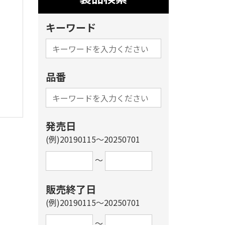
キーワード
品番
発売日
(例)20190115～20250701
～
販売終了日
(例)20190115～20250701
～