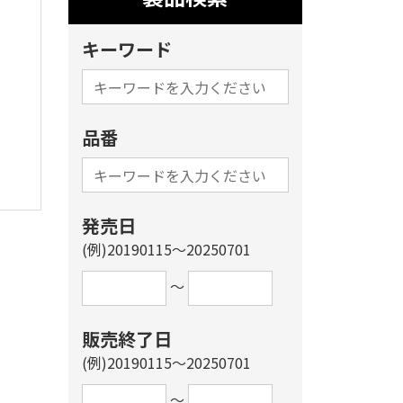
キーワード
品番
発売日
(例)20190115～20250701
～
販売終了日
(例)20190115～20250701
～