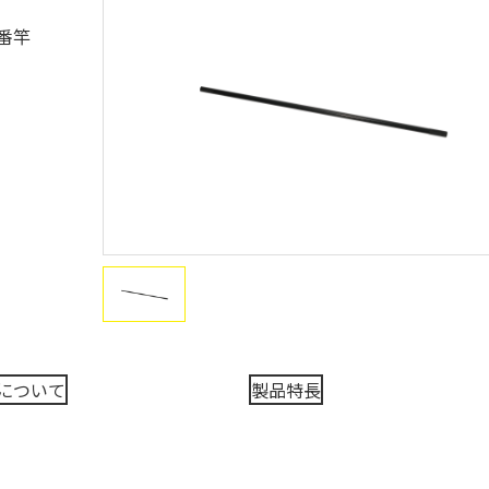
番竿
について
製品特長