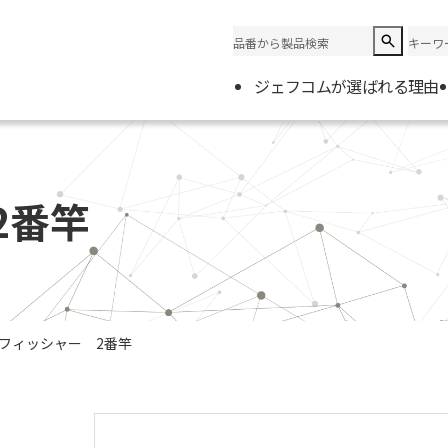
ジェフコムが選ばれる理由
企業情
会社概
2番竿
電材取
フィッシャー 2番竿