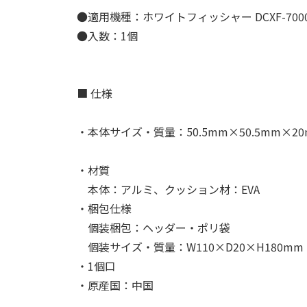
●適用機種：ホワイトフィッシャー DCXF-7000
●入数：1個
■ 仕様
・本体サイズ・質量：50.5mm×50.5mm×20
・材質
本体：アルミ、クッション材：EVA
・梱包仕様
個装梱包：ヘッダー・ポリ袋
個装サイズ・質量：W110×D20×H180mm・
・1個口
・原産国：中国