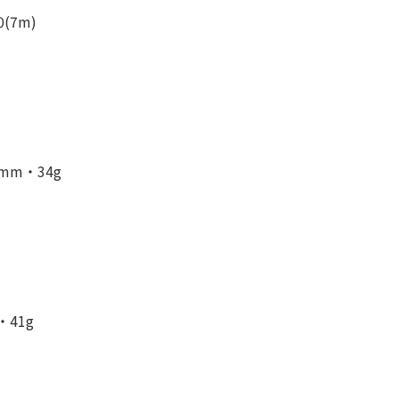
(7m)
mm・34g
41g