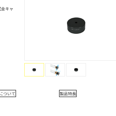
尻金キャ
について
製品特長