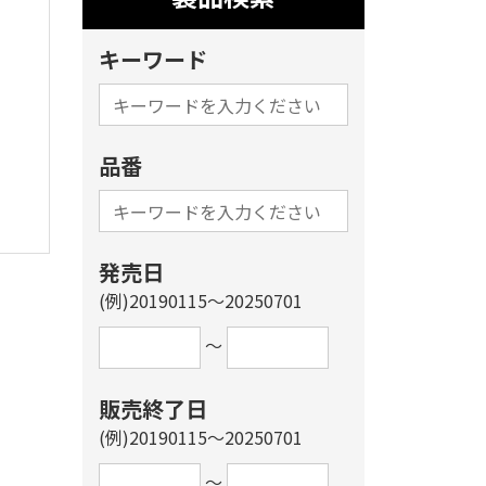
キーワード
品番
発売日
(例)20190115～20250701
～
販売終了日
(例)20190115～20250701
～