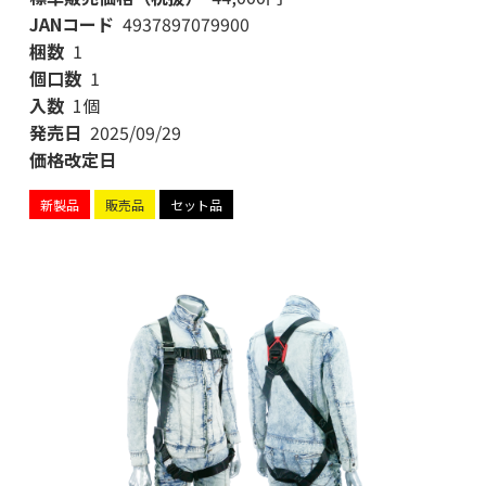
JANコード
4937897079900
梱数
1
個口数
1
入数
1個
発売日
2025/09/29
価格改定日
新製品
販売品
セット品