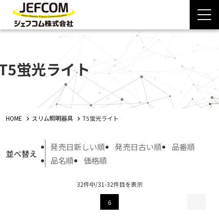
T5蛍光ライト
HOME
スリム照明器具
T5蛍光ライト
発売日新しい順
発売日古い順
品番順
並べ替え
品名順
価格順
32件中/31-32件目を表示
6