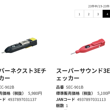
23件中/19-2
1
2
3
4
パーネクスト3Eチ
スーパーサウンド3
カー
ェッカー
EC-902B
品番
SEC-901B
売価格（税抜）
5,980円
標準販売価格（税抜）
5,100
ード
4937897031137
JANコード
4937897031113
梱数
1