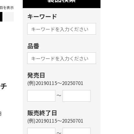
3件目を表示
キーワード
品番
発売日
(例)20190115～20250701
Eチ
～
販売終了日
円
(例)20190115～20250701
～