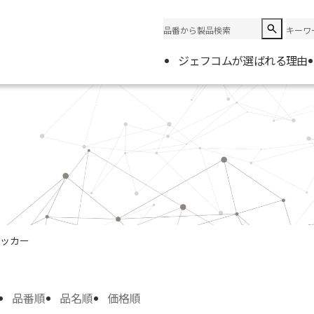
ジェフコムが選ばれる理由
企業情
会社概
電材取
ッカー
品番順
品名順
価格順