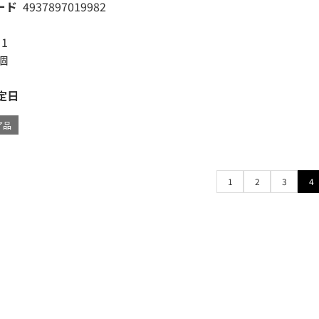
ード
4937897019982
1
個
定日
了品
1
2
3
4