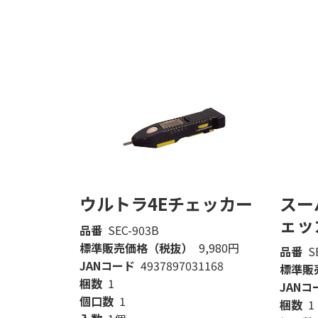
ウルトラ4Eチェッカー
スー
ェッ
品番
SEC-903B
標準販売価格（税抜）
9,980円
品番
S
JANコード
4937897031168
標準販
梱数
1
JANコ
個口数
1
梱数
1