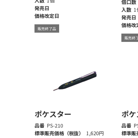
入数
1個
個口数
発売日
入数
1
価格改定日
発売日
価格改
販売終了品
販売終
ポケスター
ポケ
品番
PS-210
品番
P
標準販売価格（税抜）
1,620円
標準販