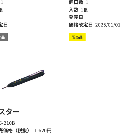
1
個口数
1
個
入数
1個
発売日
定日
価格改定日
2025/01/01
了品
販売品
スター
S-210B
売価格（税抜）
1,620円